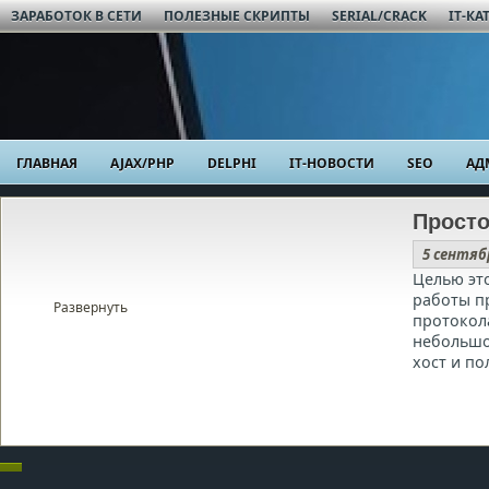
ЗАРАБОТОК В СЕТИ
ПОЛЕЗНЫЕ СКРИПТЫ
SERIAL/CRACK
IT-КА
ГЛАВНАЯ
AJAX/PHP
DELPHI
IT-НОВОСТИ
SEO
АД
Просто
5 сентяб
Целью эт
работы п
Развернуть
протокол
небольшо
хост и по