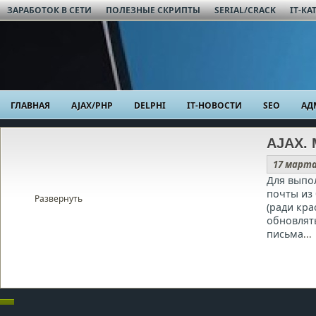
ЗАРАБОТОК В СЕТИ
ПОЛЕЗНЫЕ СКРИПТЫ
SERIAL/CRACK
IT-КА
ГЛАВНАЯ
AJAX/PHP
DELPHI
IT-НОВОСТИ
SEO
АД
AJAX. 
17 марта
Для выпо
почты из
Развернуть
(ради кра
обновлят
письма
...