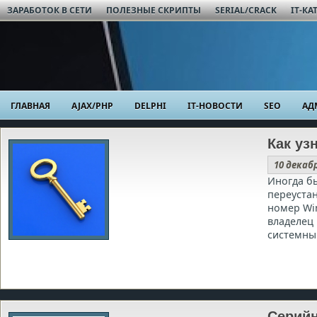
ЗАРАБОТОК В СЕТИ
ПОЛЕЗНЫЕ СКРИПТЫ
SERIAL/CRACK
IT-КА
ГЛАВНАЯ
AJAX/PHP
DELPHI
IT-НОВОСТИ
SEO
АД
Как уз
10 декаб
Иногда б
переуста
номер Win
владелец 
системны
Серийн