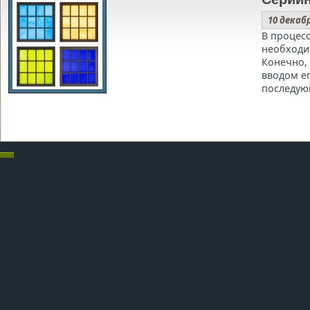
10 декаб
В процесс
необходи
Конечно, 
вводом е
последу