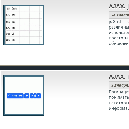
AJAX. 
24 январ
jqGrid —
различны
использо
просто т
обновлен
AJAX. 
9 января
Пагинация
понимать
некоторый
информац