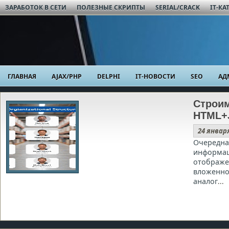
ЗАРАБОТОК В СЕТИ
ПОЛЕЗНЫЕ СКРИПТЫ
SERIAL/CRACK
IT-КА
ГЛАВНАЯ
AJAX/PHP
DELPHI
IT-НОВОСТИ
SEO
АД
Строим
HTML+
24 январ
Очередна
информац
отображе
вложенно
аналог
...