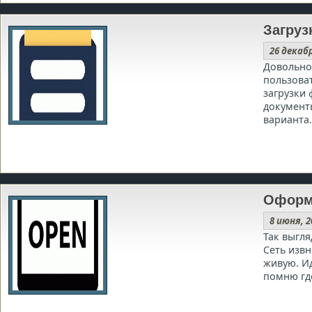
Загруз
26 декаб
Довольно
пользова
загрузки 
документ
варианта
.
Оформл
8 июня, 
Так выгля
Сеть извн
живую. И
помню где