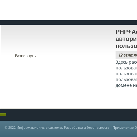
PHP+Ac
автори
пользо
12 сентя
Развернуть
Здесь ра
пользоват
пользова
пользоват
домене н
© 2022
Информационные системы. Разработка и безопасность
- Применение DLP