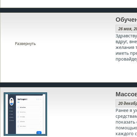
Обуче
26 мая, 2
Здравств
вдруг, вн
Развернуть
желания 
иметь пре
провайде
Массов
20 декаб
Ранее я у
средствам
показать
помощью 
каждого с